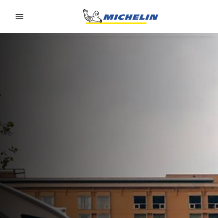
Go to page content
Go to page navigation