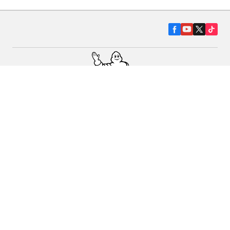
Гуми за автомобили, джипове и
микробуси
Намерете Дистрибутори
С КАКВО МОЖЕМ ДА ПОМОГНЕМ?