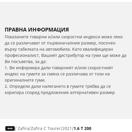
ПРАВНА ИНФОРМАЦИЯ
Показаните товарни и/или скоростни индекси може леко
да се различават от първоначалния размер, посочен
върху табелката на автомобила. Като квалифициран
професионалист, Вашият дистрибутор на гуми ще може да
Ви посъветва, за да:
1. Ви информира дали товарният и/или скоростният
индекс на гумите за смяна се различава от този на
оригиналните гуми.
2. Определи дали налягането в гумите трябва да се
коригира според предложения алтернативен размер
/
Zafira
Zafira C Tourer
2021
1.6 T 200