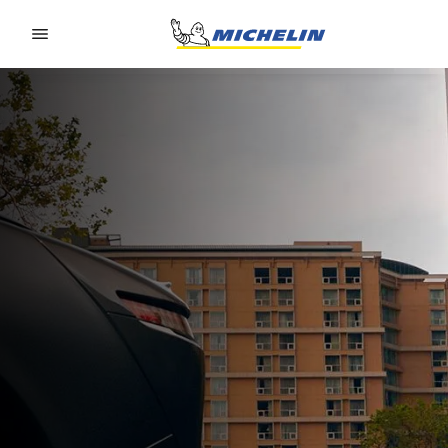
Go to page content
Go to page navigation