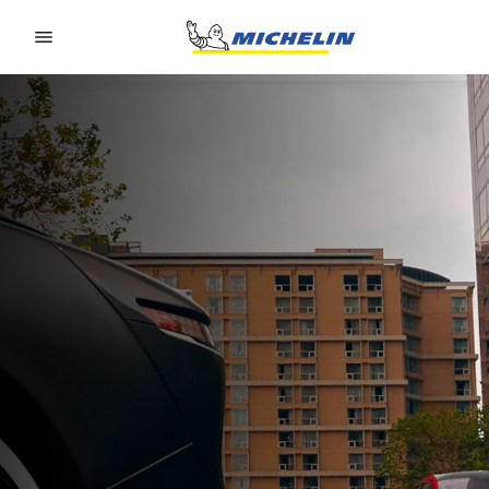
Go to page content
Go to page navigation