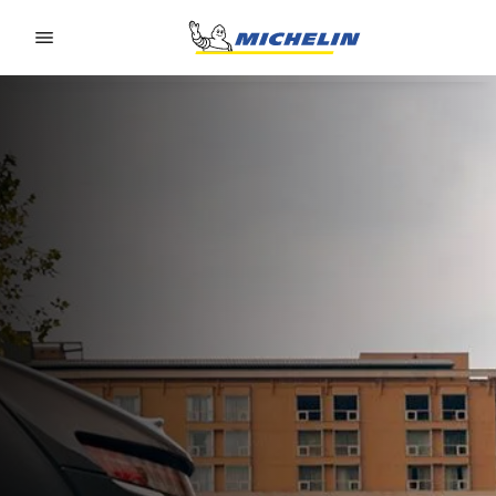
Go to page content
Go to page navigation