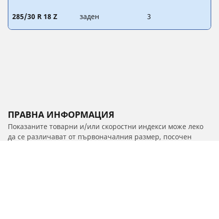
285/30 R 18 Z
заден
3
ПРАВНА ИНФОРМАЦИЯ
Показаните товарни и/или скоростни индекси може леко
да се различават от първоначалния размер, посочен
върху табелката на автомобила. Като квалифициран
професионалист, Вашият дистрибутор на гуми ще може да
Ви посъветва, за да:
1. Ви информира дали товарният и/или скоростният
индекс на гумите за смяна се различава от този на
оригиналните гуми.
2. Определи дали налягането в гумите трябва да се
коригира според предложения алтернативен размер