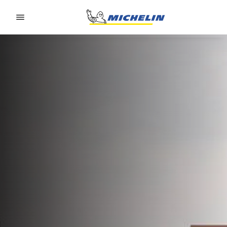
Go to page content
Go to page navigation