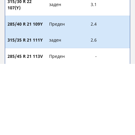
315/30 R 22
заден
3.1
107(Y)
285/40 R 21 109Y
Преден
2.4
315/35 R 21 111Y
заден
2.6
285/45 R 21 113V
Преден
-
305/40 R 21 113V
заден
-
285/45 R 21
Преден
-
113(Y)
315/40 R 21
заден
-
115(Y)
285/40 R 22