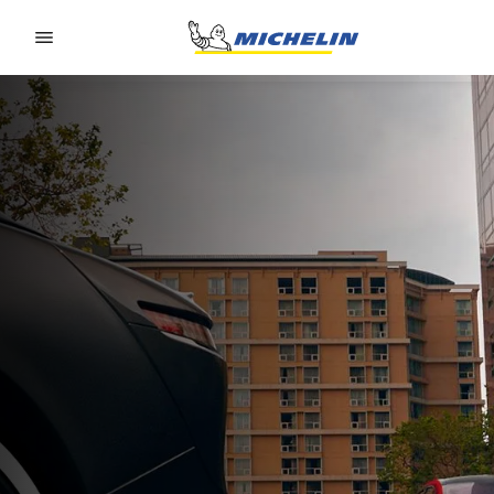
Go to page content
Go to page navigation