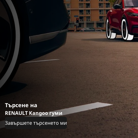
Търсене на
RENAULT Kangoo гуми
Завършете търсенето ми