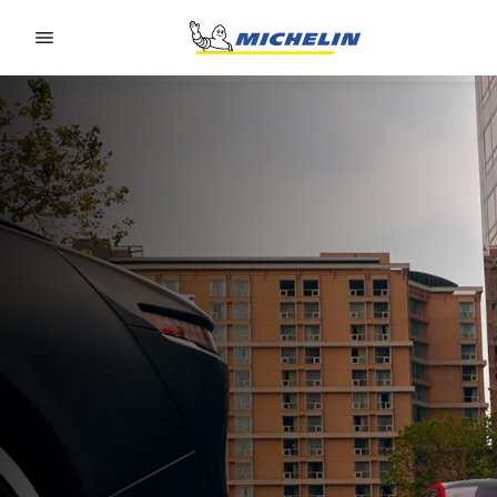
Go to page content
Go to page navigation