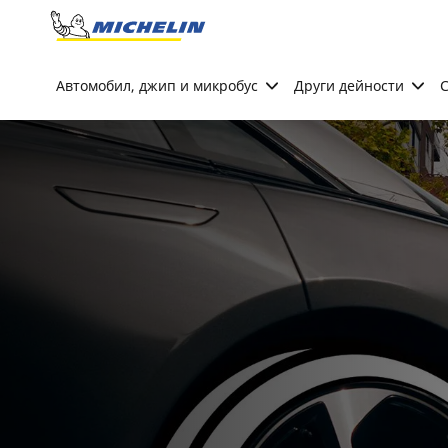
Go to page content
Go to page navigation
Автомобил, джип и микробус
Други дейности
С