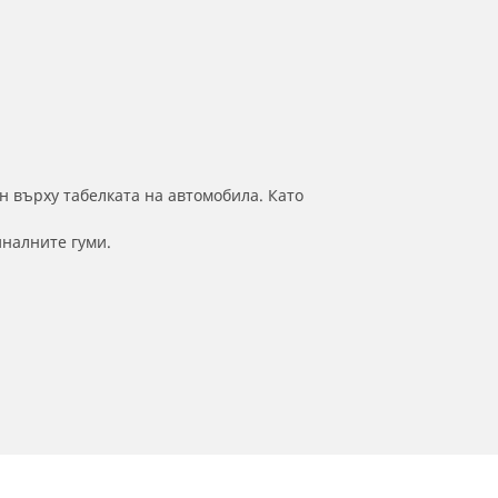
н върху табелката на автомобила. Като
иналните гуми.