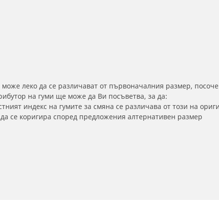
 може леко да се различават от първоначалния размер, посоче
бутор на гуми ще може да Ви посъветва, за да:
тният индекс на гумите за смяна се различава от този на ориг
а да се коригира според предложения алтернативен размер