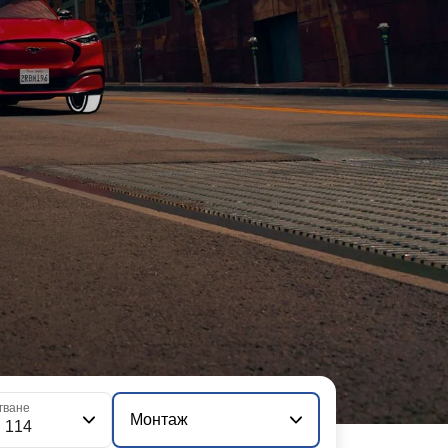
гване
Монтаж
i 114