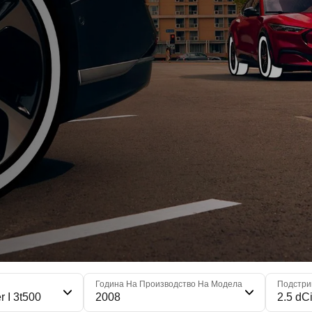
я
Година На Производство На Модела
Подстри
r I 3t500
2008
2.5 dC