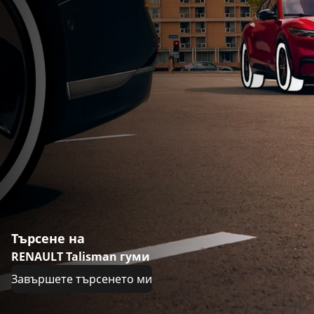
Търсене на
RENAULT Talisman гуми
Завършете търсенето ми