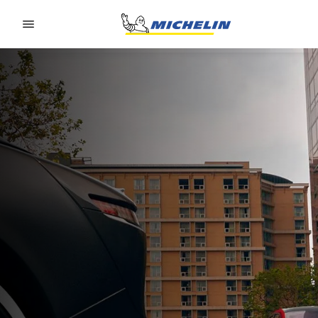
Go to page content
Go to page navigation