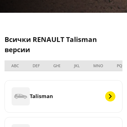
Всички RENAULT Talisman
версии
ABC
DEF
GHI
JKL
MNO
PQRS
Talisman