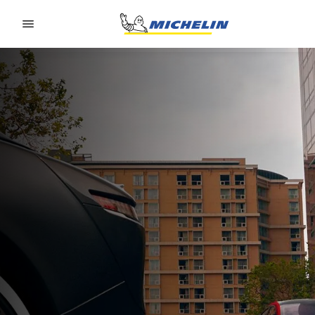
Go to page content
Go to page navigation