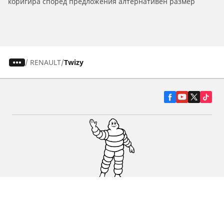
коригира според предложения алтернативен размер
/
RENAULT
Twizy
Гуми за автомобили, джипове и
микробуси