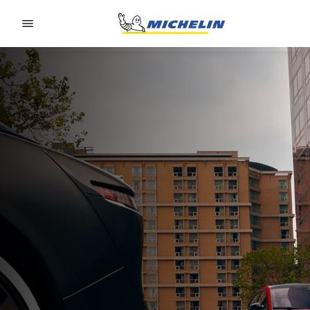
Go to page content
Go to page navigation