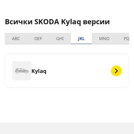
Всички SKODA Kylaq версии
ABC
DEF
GHI
JKL
MNO
PQR
Kylaq