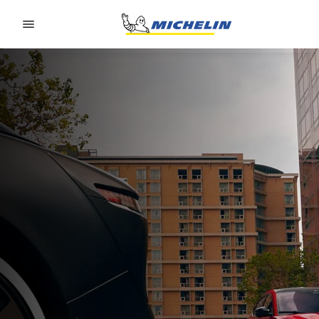
Go to page content
Go to page navigation