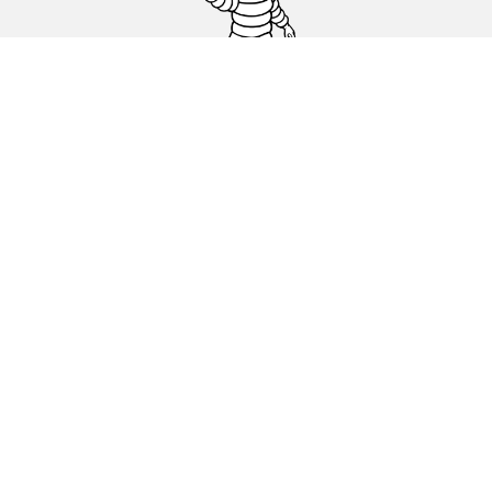
Гуми за автомобили, джипове и
микробуси
Намерете Дистрибутори
С КАКВО МОЖЕМ ДА ПОМОГНЕМ?
Информация за бисквитките
ОФИЦИАЛНИ СЪОБЩЕНИЯ
ДЕКЛАРАЦИЯ ЗА ПОВЕРИТЕЛНОСТ
ЕВРОПЕЙСКИ ЕТИКЕТ ЗА ГУМИ КАКВО ОЗНАЧАВА?
michelin.com