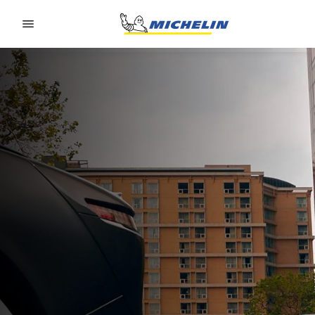
Go to page content
Go to page navigation