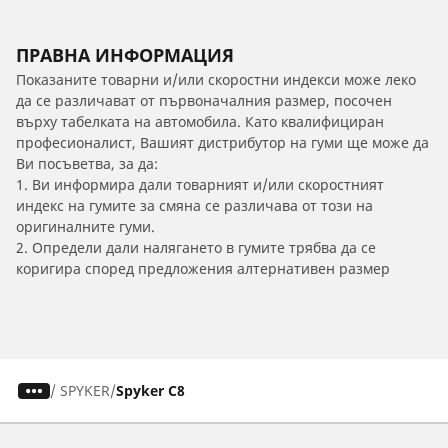
ПРАВНА ИНФОРМАЦИЯ
Показаните товарни и/или скоростни индекси може леко
да се различават от първоначалния размер, посочен
върху табелката на автомобила. Като квалифициран
професионалист, Вашият дистрибутор на гуми ще може да
Ви посъветва, за да:
1. Ви информира дали товарният и/или скоростният
индекс на гумите за смяна се различава от този на
оригиналните гуми.
2. Определи дали налягането в гумите трябва да се
коригира според предложения алтернативен размер
/
SPYKER
Spyker C8