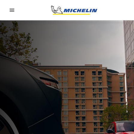
Go to page content
Go to page navigation