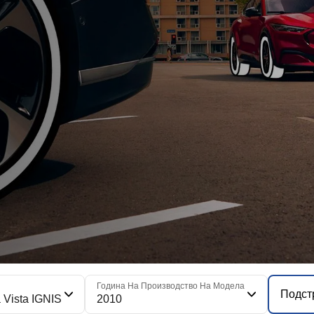
Година На Производство На Модела
Подст
a Vista IGNIS
2010