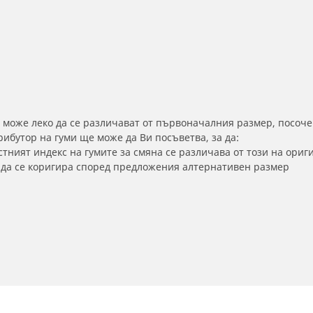
 може леко да се различават от първоначалния размер, посоче
бутор на гуми ще може да Ви посъветва, за да:
тният индекс на гумите за смяна се различава от този на ориг
а да се коригира според предложения алтернативен размер