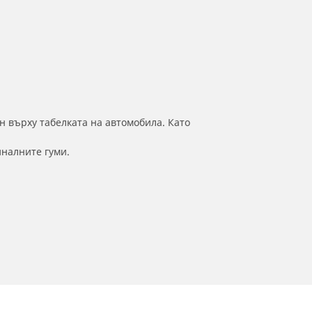
н върху табелката на автомобила. Като
иналните гуми.