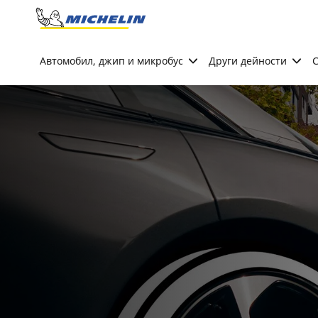
Go to page content
Go to page navigation
Автомобил, джип и микробус
Други дейности
С