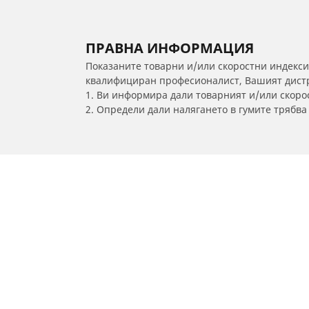
ПРАВНА ИНФОРМАЦИЯ
Показаните товарни и/или скоростни индекси
квалифициран професионалист, Вашият дистри
1. Ви информира дали товарният и/или скорос
2. Определи дали налягането в гумите трябв
/
Indica Vista
Indica Vista LX Quadrajet