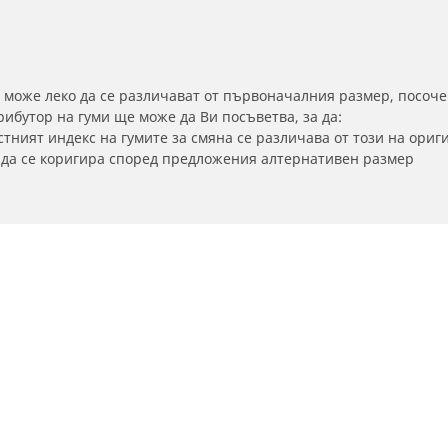
 може леко да се различават от първоначалния размер, посоче
бутор на гуми ще може да Ви посъветва, за да:
тният индекс на гумите за смяна се различава от този на ориг
а да се коригира според предложения алтернативен размер
Вашата конфигурация