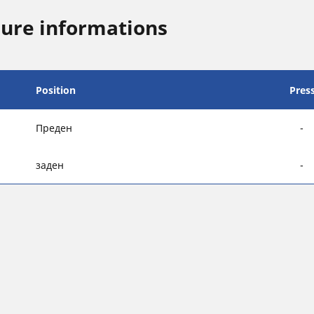
sure informations
Position
Pres
Преден
-
заден
-