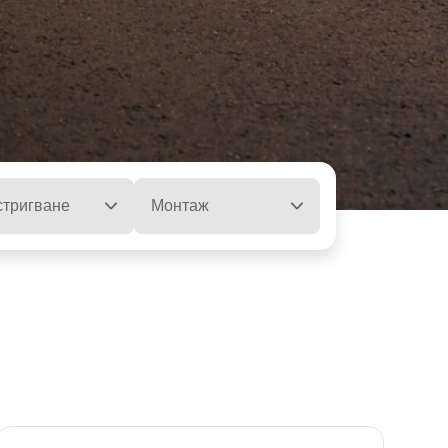
дела
тригване
Монтаж