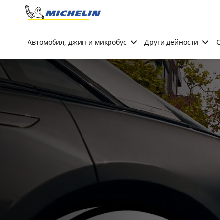
Go to page content
Go to page navigation
Автомобил, джип и микробус
Други дейности
С