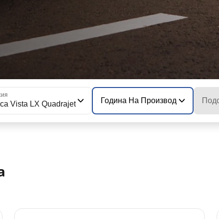
сия
Година На Производство На Мо
Подс
ica Vista LX Quadrajet
a