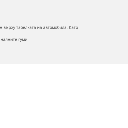
н върху табелката на автомобила. Като
иналните гуми.