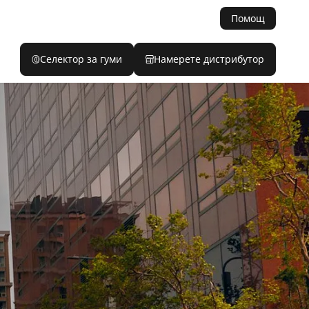
Помощ
Селектор за гуми
Намерете дистрибутор