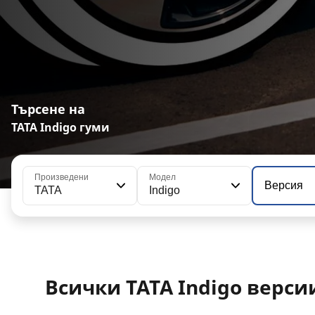
Търсене на
TATA Indigo гуми
Произведени
Модел
Версия
TATA
Indigo
Всички TATA Indigo верси