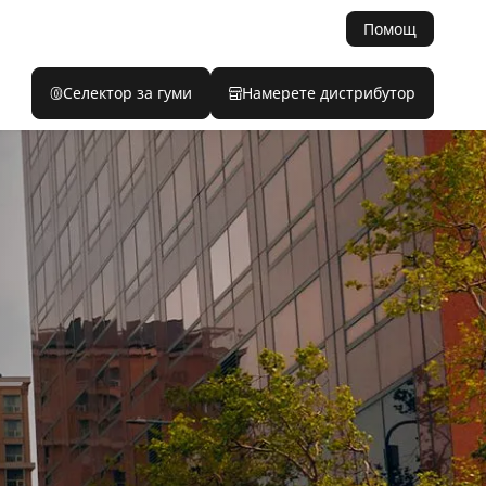
Помощ
Селектор за гуми
Намерете дистрибутор