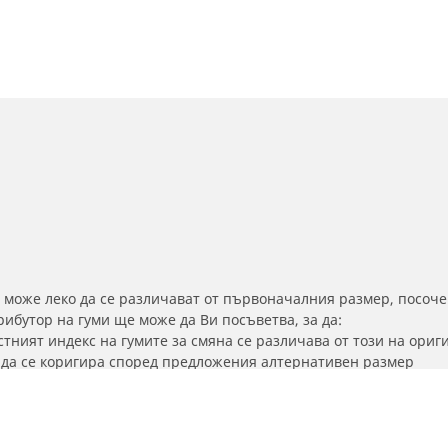
 може леко да се различават от първоначалния размер, посоче
бутор на гуми ще може да Ви посъветва, за да:
тният индекс на гумите за смяна се различава от този на ориг
а да се коригира според предложения алтернативен размер