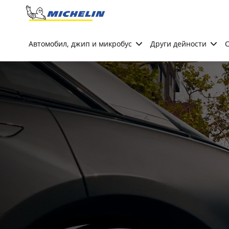
Go to page content
Go to page navigation
Автомобил, джип и микробус
Други дейности
С