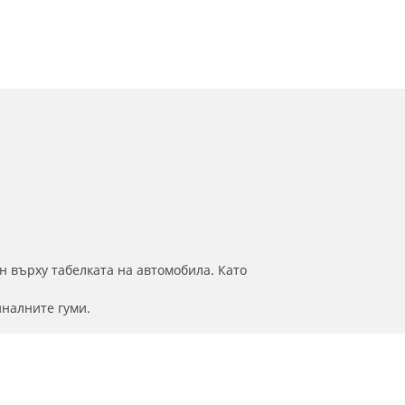
н върху табелката на автомобила. Като
иналните гуми.