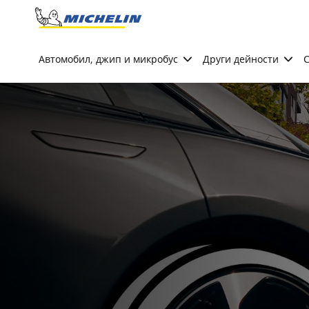
Go to page content
Go to page navigation
Автомобил, джип и микробус
Други дейности
С