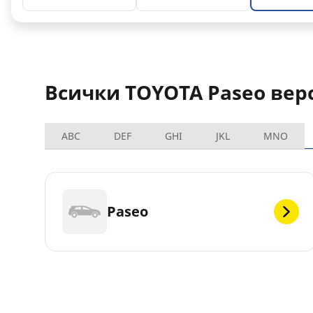
Всички TOYOTA Paseo вер
ABC
DEF
GHI
JKL
MNO
Paseo