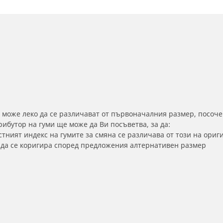
 може леко да се различават от първоначалния размер, посоче
бутор на гуми ще може да Ви посъветва, за да:
тният индекс на гумите за смяна се различава от този на ориг
а да се коригира според предложения алтернативен размер