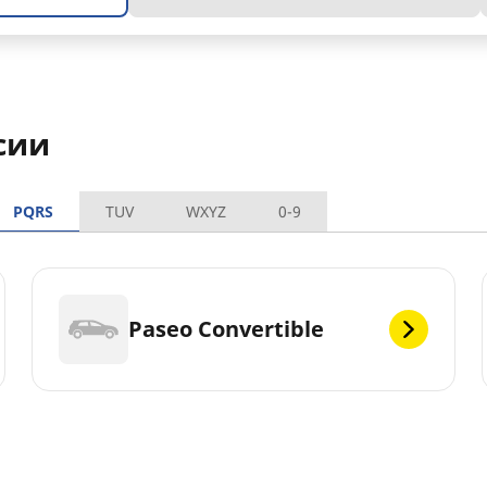
сии
PQRS
TUV
WXYZ
0-9
Paseo Convertible