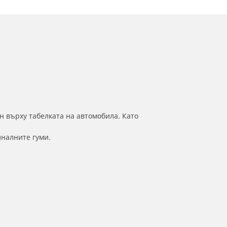
н върху табелката на автомобила. Като
иналните гуми.