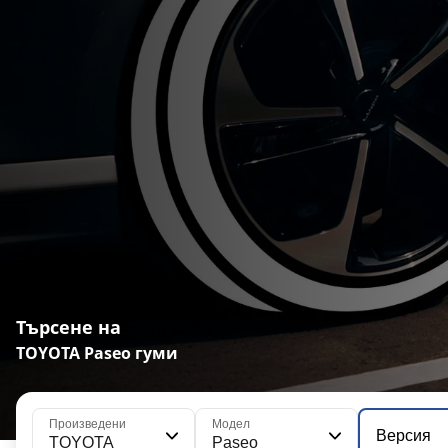
Търсене на
TOYOTA Paseo гуми
Произведени
Модел
Версия
TOYOTA
Paseo