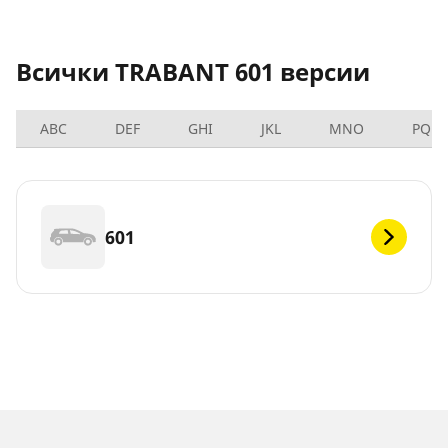
Всички TRABANT 601 версии
ABC
DEF
GHI
JKL
MNO
PQRS
601