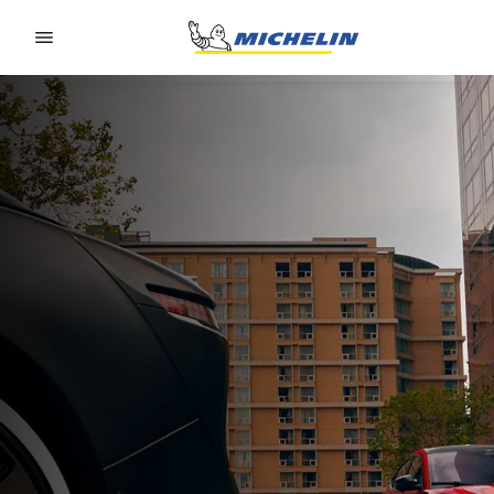
Go to page content
Go to page navigation