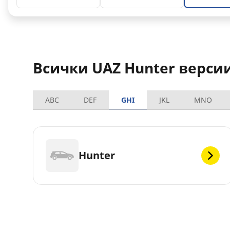
Всички UAZ Hunter верси
ABC
DEF
GHI
JKL
MNO
Hunter