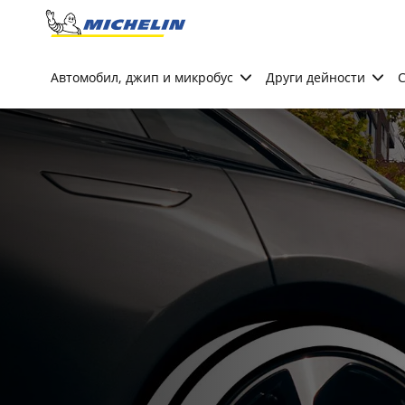
Go to page content
Go to page navigation
Автомобил, джип и микробус
Други дейности
С