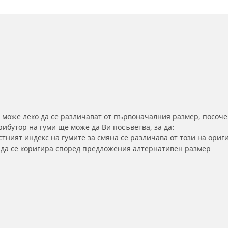
 може леко да се различават от първоначалния размер, посоче
бутор на гуми ще може да Ви посъветва, за да:
тният индекс на гумите за смяна се различава от този на ориг
а да се коригира според предложения алтернативен размер