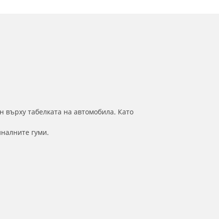
н върху табелката на автомобила. Като
иналните гуми.