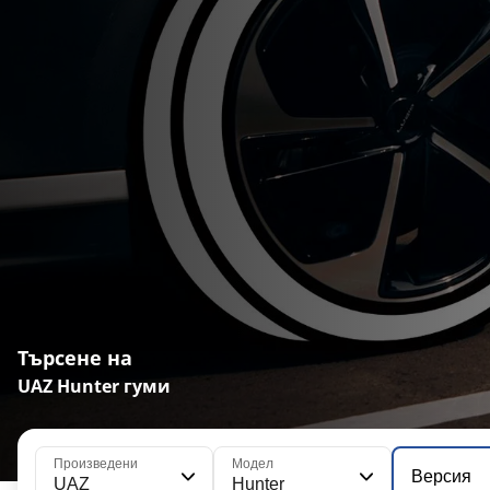
Търсене на
UAZ Hunter гуми
Произведени
Модел
Версия
UAZ
Hunter