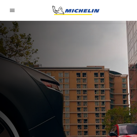
Go to page content
Go to page navigation