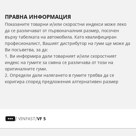
ПРАВНА ИНФОРМАЦИЯ
Показаните товарни и/или скоростни индекси може леко
да се различават от първоначалния размер, посочен
върху табелката на автомобила. Като квалифициран
професионалист, Вашият дистрибутор на гуми ще може да
Ви посъветва, за да:
1. Ви информира дали товарният и/или скоростният
индекс на гумите за смяна се различава от този на
оригиналните гуми.
2. Определи дали налягането в гумите трябва да се
коригира според предложения алтернативен размер
/
VINFAST
VF 5