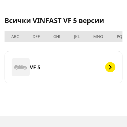
Всички VINFAST VF 5 версии
ABC
DEF
GHI
JKL
MNO
PQRS
VF 5