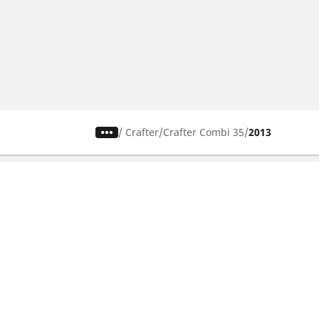
/
Crafter
Crafter Combi 35
2013
Гуми за автомобили, джипове
и микробуси
Намери гуми
Преглед по тип автомобили
Преглед по семейства продукти
Потърсете по размер гуми