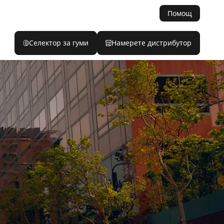
Помощ
Селектор за гуми
Намерете дистрибутор