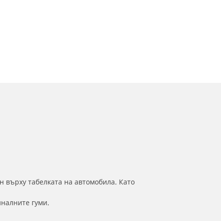
н върху табелката на автомобила. Като
иналните гуми.