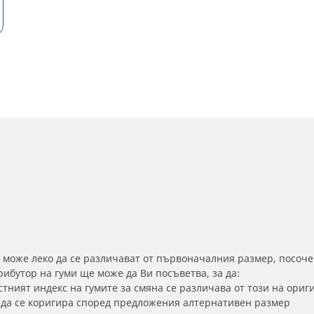
 може леко да се различават от първоначалния размер, посоче
бутор на гуми ще може да Ви посъветва, за да:
тният индекс на гумите за смяна се различава от този на ориг
а да се коригира според предложения алтернативен размер