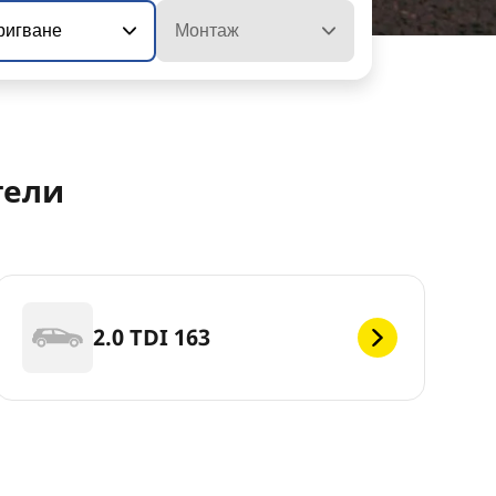
ригване
Монтаж
тели
2.0 TDI 163