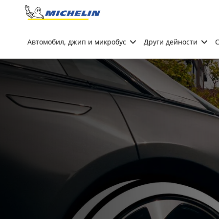
Go to page content
Go to page navigation
Автомобил, джип и микробус
Други дейности
С