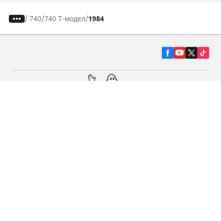
/
740
740 Т-модел
1984
Гуми за автомобили, джипове и
микробуси
Намерете Дистрибутори
С КАКВО МОЖЕМ ДА ПОМОГНЕМ?