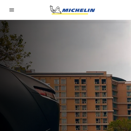
Go to page content
Go to page navigation