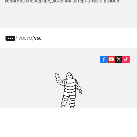
коригира според предложения алтернативен размер
/
VOLVO
V50
Гуми за автомобили, джипове и
микробуси