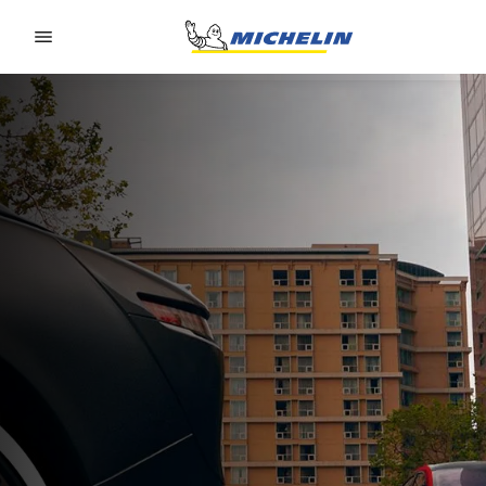
Go to page content
Go to page navigation