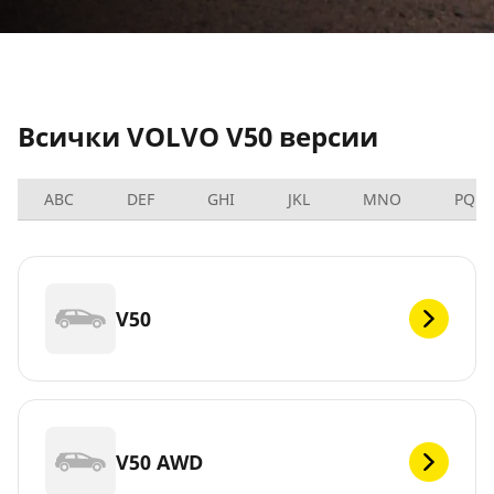
Всички VOLVO V50 версии
ABC
DEF
GHI
JKL
MNO
PQRS
V50
V50 AWD