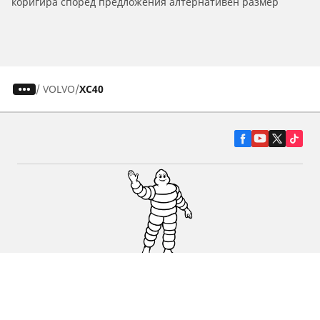
коригира според предложения алтернативен размер
/
VOLVO
XC40
Гуми за автомобили, джипове и
микробуси