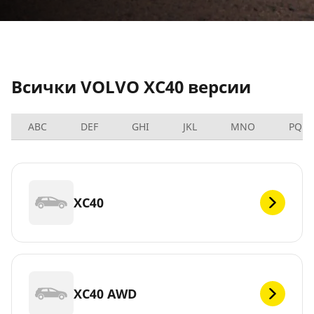
Всички VOLVO XC40 версии
ABC
DEF
GHI
JKL
MNO
PQRS
XC40
XC40 AWD