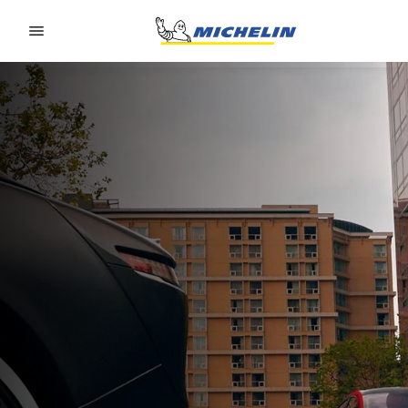
Go to page content
Go to page navigation