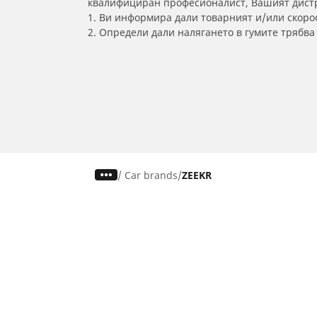
квалифициран професионалист, Вашият дистри
1. Ви информира дали товарният и/или скорос
2. Определи дали налягането в гумите трябв
/
Car brands
ZEEKR
Гуми за автомобили, джипове
и микробуси
Намери гуми
Преглед по тип автомобили