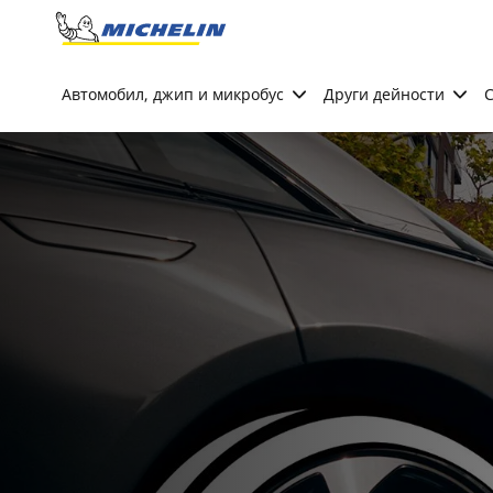
Go to page content
Go to page navigation
Автомобил, джип и микробус
Други дейности
С