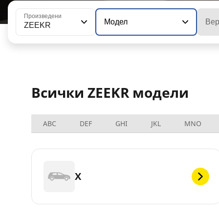
Произведени
Модел
Вер
ZEEKR
Всички ZEEKR модели
ABC
DEF
GHI
JKL
MNO
X