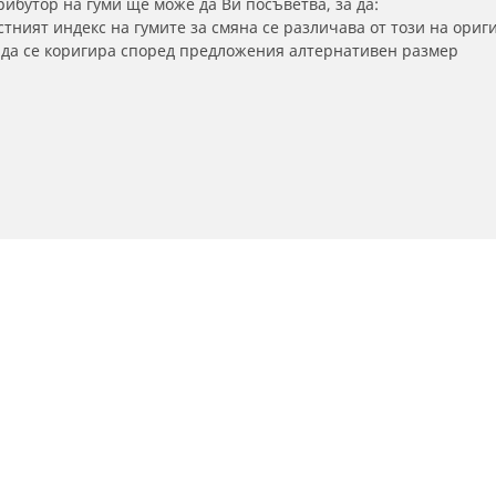
бутор на гуми ще може да Ви посъветва, за да:
тният индекс на гумите за смяна се различава от този на ориг
а да се коригира според предложения алтернативен размер
Намерете Дистрибутори
Намери дистрибутори на автомобилни
Вашата конфигурация
гуми