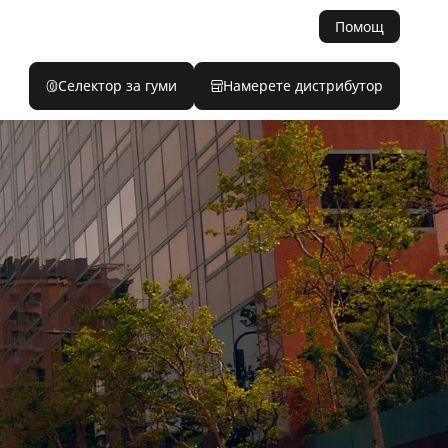
Помощ
Селектор за гуми
Намерете дистрибутор