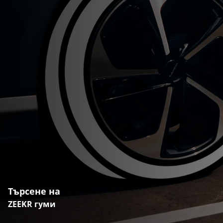
Търсене на
ZEEKR гуми