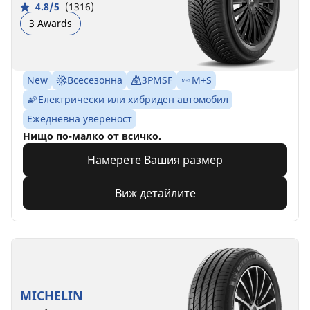
4.8/5
(1316)
3 Awards
New
Всесезонна
3PMSF
M+S
Електрически или хибриден автомобил
Ежедневна увереност
Нищо по-малко от всичко.
Намерете Вашия размер
Виж детайлите
MICHELIN