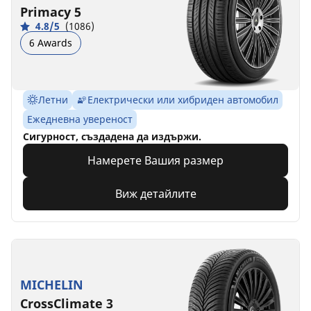
Primacy 5
4.8/5
(1086)
6 Awards
Летни
Електрически или хибриден автомобил
Ежедневна увереност
Сигурност, създадена да издържи.
Намерете Вашия размер
Виж детайлите
MICHELIN
CrossClimate 3