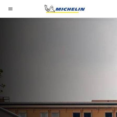
Go to page content
Go to page navigation