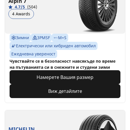
Alpin 7
4.7/5
(504)
4 Awards
Зимни
3PMSF
M+S
Електрически или хибриден автомобил
Ежедневна увереност
Чувствайте се в безопасност навсякъде по време
на пътуванията си в снежните и студени зими
Намерете Вашия размер
Виж детайлите
MICHELIN