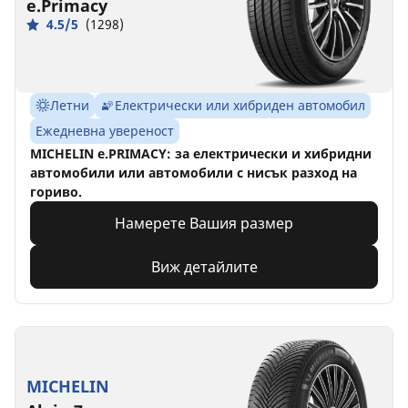
e.Primacy
4.5/5
(1298)
Летни
Електрически или хибриден автомобил
Ежедневна увереност
MICHELIN e.PRIMACY: за електрически и хибридни
автомобили или автомобили с нисък разход на
гориво.
Намерете Вашия размер
Виж детайлите
MICHELIN