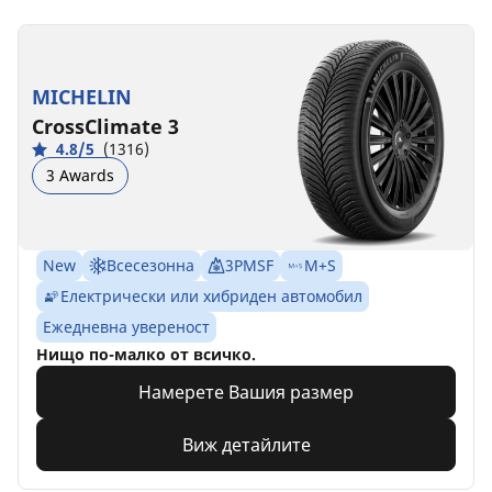
MICHELIN
CrossClimate 3
4.8/5
(1316)
3 Awards
New
Всесезонна
3PMSF
M+S
Електрически или хибриден автомобил
Ежедневна увереност
Нищо по-малко от всичко.
Намерете Вашия размер
Виж детайлите