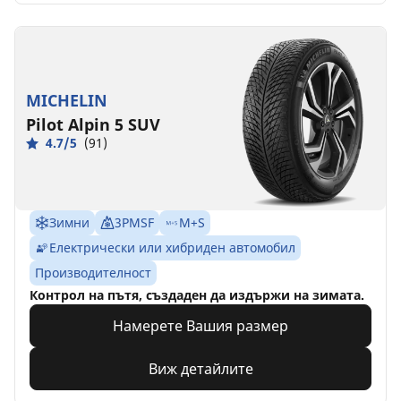
MICHELIN
Pilot Alpin 5 SUV
4.7/5
(91)
Зимни
3PMSF
M+S
Електрически или хибриден автомобил
Производителност
Контрол на пътя, създаден да издържи на зимата.
Намерете Вашия размер
Виж детайлите