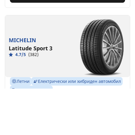
MICHELIN
Latitude Sport 3
4.7/5
(382)
Летни
Електрически или хибриден автомобил
Производителност
Високоефективната гума за SUV автомобили.
Намерете Вашия размер
Виж детайлите