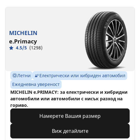
MICHELIN
e.Primacy
4.5/5
(1298)
Летни
Електрически или хибриден автомобил
Ежедневна увереност
MICHELIN e.PRIMACY: за електрически и хибридни
автомобили или автомобили с нисък разход на
гориво.
Намерете Вашия размер
Виж детайлите