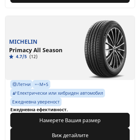
MICHELIN
Primacy All Season
4.7/5
(12)
Летни
M+S
Електрически или хибриден автомобил
Ежедневна увереност
Ежедневна ефективност.
Намерете Вашия размер
Виж детайлите