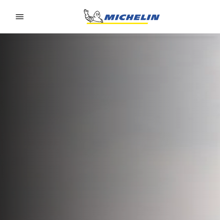
Go to page content
Go to page navigation