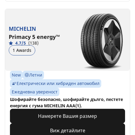
MICHELIN
Primacy 5 energy™
4.7/5
(138)
1 Awards
New
Летни
Електрически или хибриден автомобил
Ежедневна увереност
Шофирайте безопасно, шофирайте дълго, пестете
енергия с гума MICHELIN AAA(1).
Намерете Вашия размер
Виж детайлите