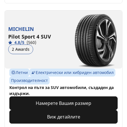
MICHELIN
Pilot Sport 4 SUV
4.8/5
(560)
2 Awards
Летни
Електрически или хибриден автомобил
Производителност
Контрол на пътя за SUV автомобили, създаден да
издържи.
Намерете Вашия размер
Виж детайлите