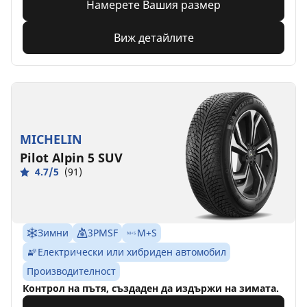
Намерете Вашия размер
Виж детайлите
MICHELIN
Pilot Alpin 5 SUV
4.7/5
(91)
Зимни
3PMSF
M+S
Електрически или хибриден автомобил
Производителност
Контрол на пътя, създаден да издържи на зимата.