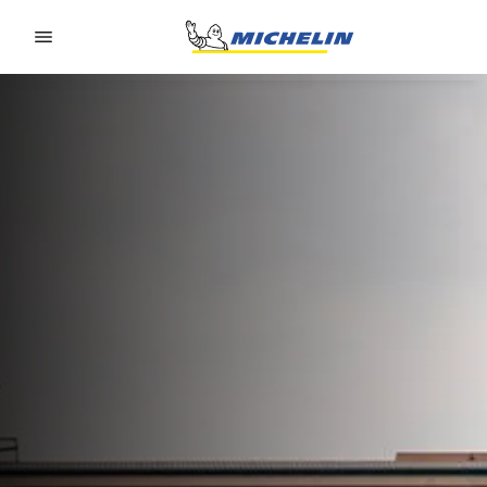
Go to page content
Go to page navigation