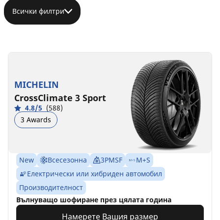
Всички филтри
MICHELIN
CrossClimate 3 Sport
4.8/5
(588)
3 Awards
New
Всесезонна
3PMSF
M+S
Електрически или хибриден автомобил
Производителност
Вълнуващо шофиране през цялата година
Намерете Вашия размер