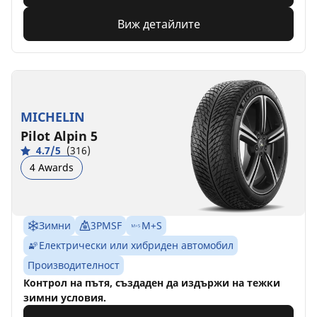
Виж детайлите
MICHELIN
Pilot Alpin 5
4.7/5
(316)
4 Awards
Зимни
3PMSF
M+S
Електрически или хибриден автомобил
Производителност
Контрол на пътя, създаден да издържи на тежки
зимни условия.