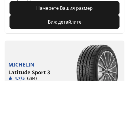
Намерете Вашия размер
Виж детайлите
MICHELIN
Latitude Sport 3
4.7/5
(384)
Летни
Електрически или хибриден автомобил
Производителност
Високоефективната гума за SUV автомобили.