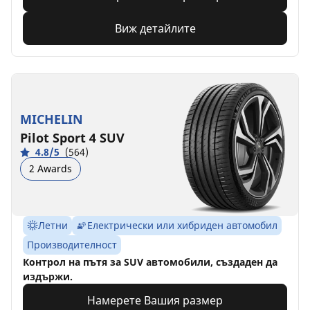
Виж детайлите
MICHELIN
Pilot Sport 4 SUV
4.8/5
(564)
2 Awards
Летни
Електрически или хибриден автомобил
Производителност
Контрол на пътя за SUV автомобили, създаден да
издържи.
Намерете Вашия размер