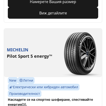
Намерете Вашия размер
Виж детайлите
MICHELIN
Pilot Sport 5 energy™
New
Летни
Електрически или хибриден автомобил
Производителност
Насладете се на спортно шофиране, спестявайте
енергия(3).