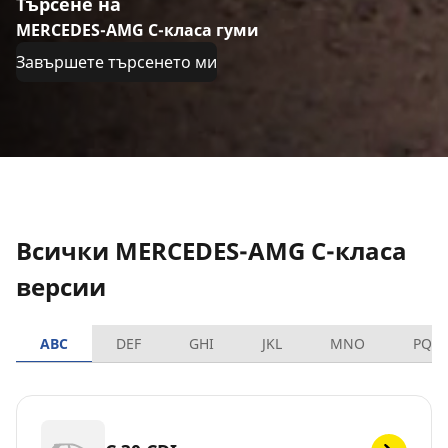
Търсене на
MERCEDES-AMG C-класа гуми
Завършете търсенето ми
Всички MERCEDES-AMG C-класа
версии
ABC
DEF
GHI
JKL
MNO
PQR