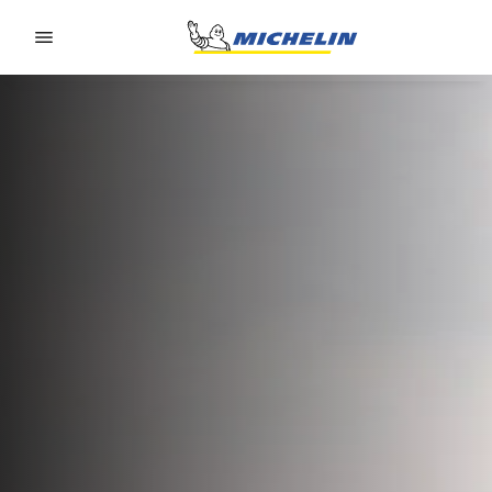
Go to page content
Go to page navigation