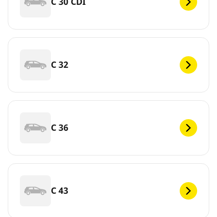
C 30 CDI
C 32
C 36
C 43