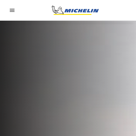
Go to page content
Go to page navigation