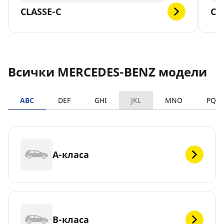
CLASSE-C
CL
Всички MERCEDES-BENZ модели
ABC
DEF
GHI
JKL
MNO
PQR
A-класа
B-класа