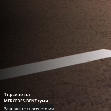
Търсене на
MERCEDES-BENZ гуми
Завършете търсенето ми