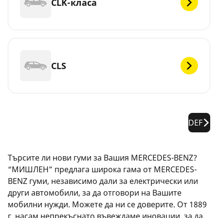
CLK-класа
CLS
DEF
Търсите ли нови гуми за Вашия MERCEDES-BENZ?
“МИШЛЕН” предлага широка гама от MERCEDES-
BENZ гуми, независимо дали за електрически или
други автомобили, за да отговори на Вашите
мобилни нужди. Можете да ни се доверите. От 1889
г. насам непрекъснато въвеждаме иновации, за да