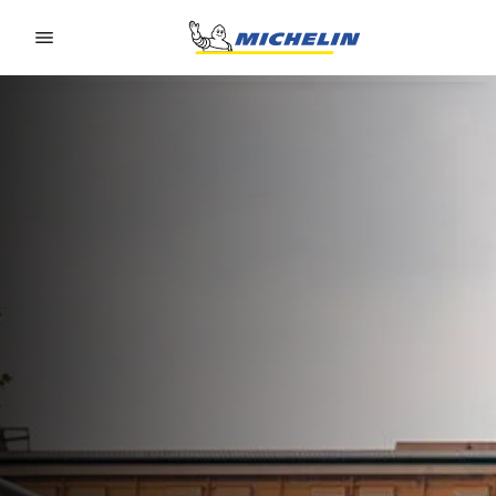
Go to page content
Go to page navigation