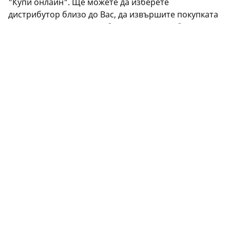
"Купи онлайн". Ще можете да изберете
дистрибутор близо до Вас, да извършите покупката
си сигурно онлайн на уебсайта на дистрибутора или
да се свържете с него, за да уговорите среща.
Имате ли въпроси? Щракнете върху "Имам нужда
от помощ" или се свържете с нас чрез виртуалния
асистент, по имейл или по телефона. Нашите
експерти са на Ваше разположение, за да Ви
предложат най-добрите съвети относно гумите.
ПРАВНА ИНФОРМАЦИЯ