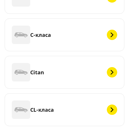
C-класа
Citan
CL-класа