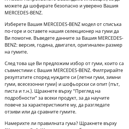
можете да шофирате безопасно и уверено Вашия
MERCEDES-BENZ.
Изберете Вашия MERCEDES-BENZ модел от списъка
по-горе и оставете нашия селекционер на гуми да
Ви помогне. Въведете данните за Вашия MERCEDES-
BENZ: версия, година, двигател, оригинален размер
на гумите.
След това ще Ви предложим избор от гуми, които са
съвместими с Вашия MERCEDES-BENZ. Филтрирайте
резултатите според нуждите си (летни гуми, зимни
гуми, всесезонни гуми) и шофьорски си опит (път,
писта и т.н.). Щракнете върху "Преглед на
подробности" за всеки продукт, за да научите
повече за характеристиките му, да разгледате
отзиви или да сравните гумите.
Намерихте ли правилната гума? Щракнете върху