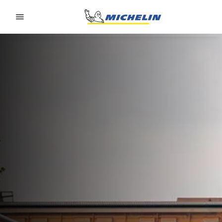
Go to page content
Go to page navigation