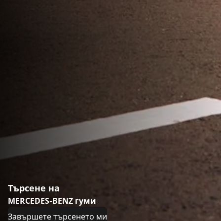
Търсене на
MERCEDES-BENZ гуми
Завършете търсенето ми