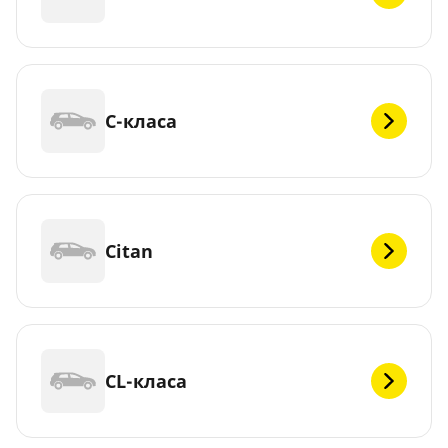
C-класа
Citan
CL-класа