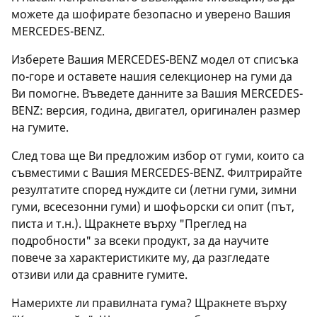
можете да шофирате безопасно и уверено Вашия
MERCEDES-BENZ.
Изберете Вашия MERCEDES-BENZ модел от списъка
по-горе и оставете нашия селекционер на гуми да
Ви помогне. Въведете данните за Вашия MERCEDES-
BENZ: версия, година, двигател, оригинален размер
на гумите.
След това ще Ви предложим избор от гуми, които са
съвместими с Вашия MERCEDES-BENZ. Филтрирайте
резултатите според нуждите си (летни гуми, зимни
гуми, всесезонни гуми) и шофьорски си опит (път,
писта и т.н.). Щракнете върху "Преглед на
подробности" за всеки продукт, за да научите
повече за характеристиките му, да разгледате
отзиви или да сравните гумите.
Намерихте ли правилната гума? Щракнете върху