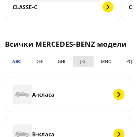
CLASSE-C
CL
Всички MERCEDES-BENZ модели
ABC
DEF
GHI
JKL
MNO
PQR
A-класа
B-класа