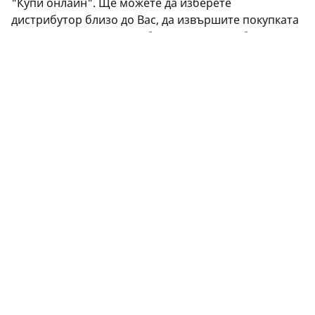
"Купи онлайн". Ще можете да изберете
дистрибутор близо до Вас, да извършите покупката
си сигурно онлайн на уебсайта на дистрибутора или
да се свържете с него, за да уговорите среща.
Имате ли въпроси? Щракнете върху "Имам нужда
от помощ" или се свържете с нас чрез виртуалния
асистент, по имейл или по телефона. Нашите
експерти са на Ваше разположение, за да Ви
предложат най-добрите съвети относно гумите.
ПРАВНА ИНФОРМАЦИЯ