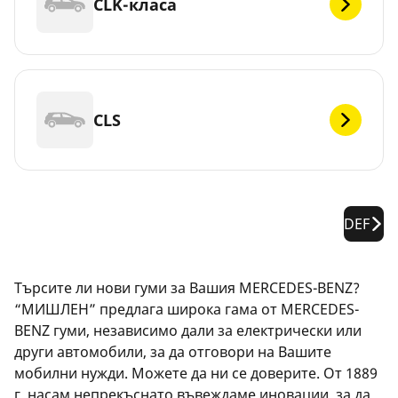
CLK-класа
CLS
DEF
Търсите ли нови гуми за Вашия MERCEDES-BENZ?
“МИШЛЕН” предлага широка гама от MERCEDES-
BENZ гуми, независимо дали за електрически или
други автомобили, за да отговори на Вашите
мобилни нужди. Можете да ни се доверите. От 1889
г. насам непрекъснато въвеждаме иновации, за да